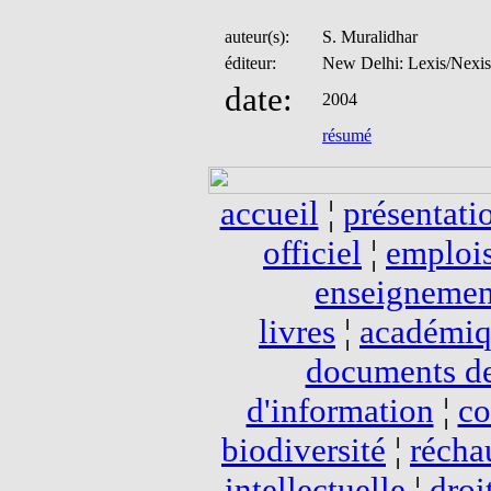
auteur(s):
S. Muralidhar
éditeur:
New Delhi: Lexis/Nexis
date:
2004
résumé
accueil
¦
présentati
officiel
¦
emploi
enseignemen
livres
¦
académi
documents de
d'information
¦
c
biodiversité
¦
récha
intellectuelle
¦
droi