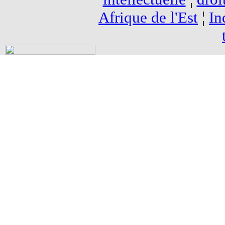
Afrique de l'Est
¦
In