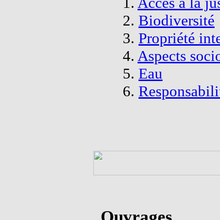
1.
Accès à la ju
2.
Biodiversité
3.
Propriété int
4.
Aspects soc
5.
Eau
6.
Responsabili
Ouvrages