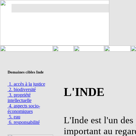
Domaines cibles Inde
1. accès à la justice
L'INDE
2. biodiversité
3. propriété
intellectuelle
4. aspects socio-
économiques
5. eau
L'Inde est l'un des
6. responsabilité
important au regard